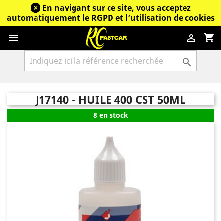
En navigant sur ce site, vous acceptez
automatiquement le RGPD et l’utilisation de cookies
shopping_cart



J17140 - HUILE 400 CST 50ML
8 en stock