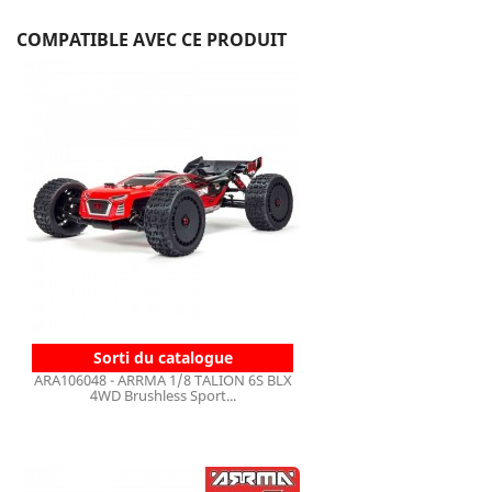
COMPATIBLE AVEC CE PRODUIT
Sorti du catalogue
ARA106048 - ARRMA 1/8 TALION 6S BLX
4WD Brushless Sport...