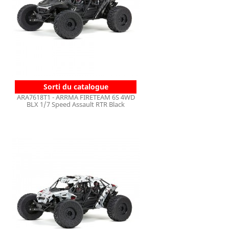
Sorti du catalogue
ARA7618T1 - ARRMA FIRETEAM 6S 4WD
BLX 1/7 Speed Assault RTR Black