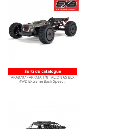
Sorti du catalogue
ARA8707 - ARRMA 1/8 TALION 6S BLX
4WD EXtreme Bash Speed...